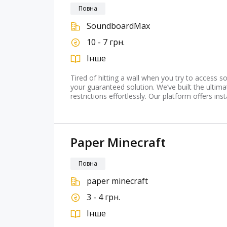
Повна
SoundboardMax
10 - 7 грн.
Інше
Tired of hitting a wall when you try to acces
your guaranteed solution. We’ve built the ulti
restrictions effortlessly. Our platform offers ins
Paper Minecraft
Повна
paper minecraft
3 - 4 грн.
Інше