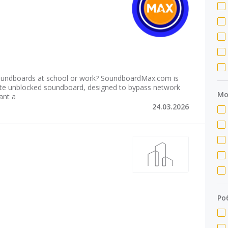
s soundboards at school or work? SoundboardMax.com is
mate unblocked soundboard, designed to bypass network
Мо
tant a
24.03.2026
Ро