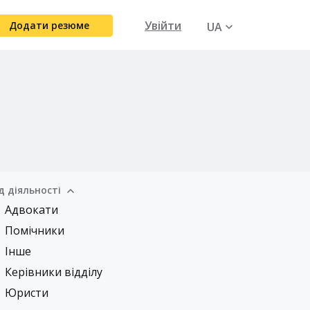
Увійти
Додати резюме
UA
RU
д діяльності
Адвокати
Помічники
Інше
Керівники відділу
Юристи