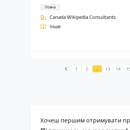
Повна
Canada Wikipedia Consultants
Інше
1
2
...
13
14
1
Хочеш першим отримувати проп