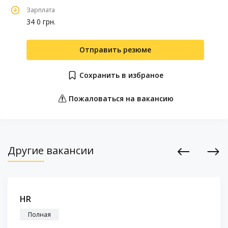
Зарплата
34 0 грн.
Отправить резюме
Сохранить в избраное
Пожаловаться на вакансию
Другие вакансии
Previous
Next
HR
Полная