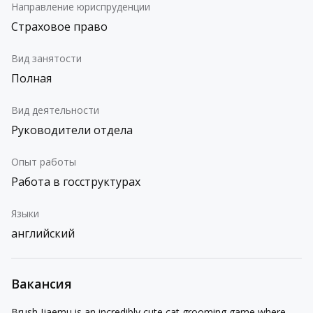
Направление юриспруденции
Страховое право
Вид занятости
Полная
Вид деятельности
Руководители отдела
Опыт работы
Работа в госструктурах
Языки
английский
Вакансия
Brush Jjaemu is an incredibly cute cat grooming game where